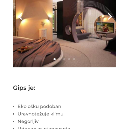
Gips je:
Ekološku podoban
Uravnotežuje klimu
Negorljiv
Udoban za stanovanje