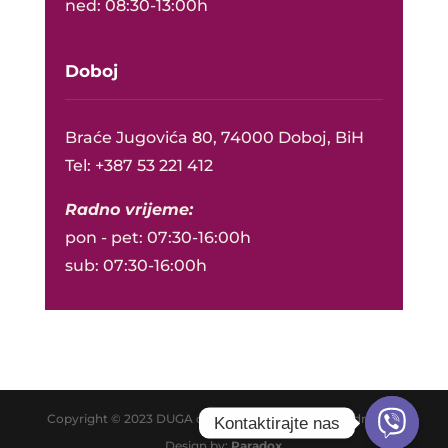
ned: 08:30-13:00h
Doboj
Braće Jugovića 80, 74000 Doboj, BiH
Tel: +387 53 221 412
Radno vrijeme:
pon - pet: 07:30-16:00h
sub: 07:30-16:00h
Copyright © 2023 DUGA d.o.o. - Doboj Sva prava zadržana |
Kontaktirajte nas
Design by:
Paradox