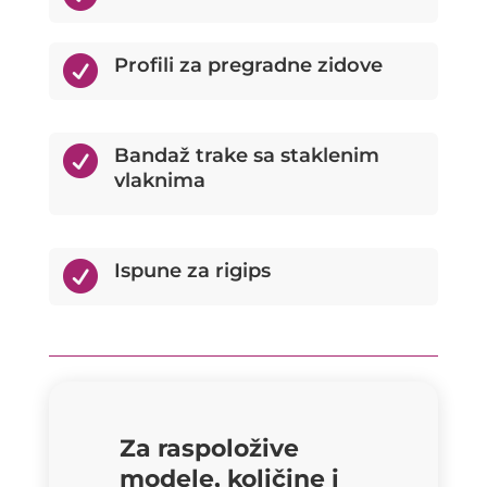

Profili za pregradne zidove

Bandaž trake sa staklenim
vlaknima

Ispune za rigips
Za raspoložive
modele, količine i