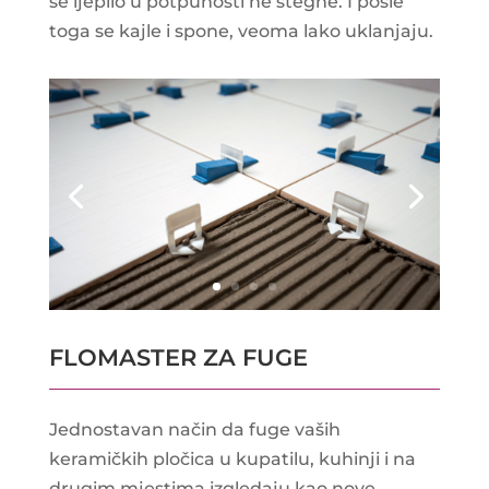
se ljepilo u potpunosti ne stegne. I posle
toga se kajle i spone, veoma lako uklanjaju.
FLOMASTER ZA FUGE
Jednostavan način da fuge vaših
keramičkih pločica u kupatilu, kuhinji i na
drugim mjestima izgledaju kao nove.